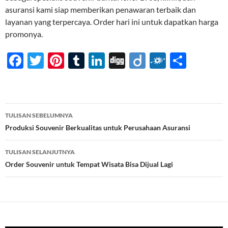
asuransi kami siap memberikan penawaran terbaik dan
layanan yang terpercaya. Order hari ini untuk dapatkan harga
promonya.
F
T
Pi
T
Li
Di
Di
F
S
ac
w
nt
u
n
gg
ig
ol
h
e
itt
er
m
k
o
k
ar
b
er
es
bl
e
d
e
Navigasi
TULISAN SEBELUMNYA
o
t
r
dI
Tulisan
Produksi Souvenir Berkualitas untuk Perusahaan Asuransi
o
n
TULISAN SELANJUTNYA
k
Order Souvenir untuk Tempat Wisata Bisa Dijual Lagi