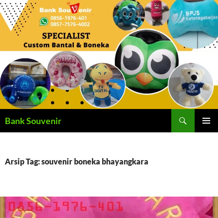
Langsung
ke
isi
Cari
Bank Souvenir
MENU
UTAMA
Arsip Tag: souvenir boneka bhayangkara