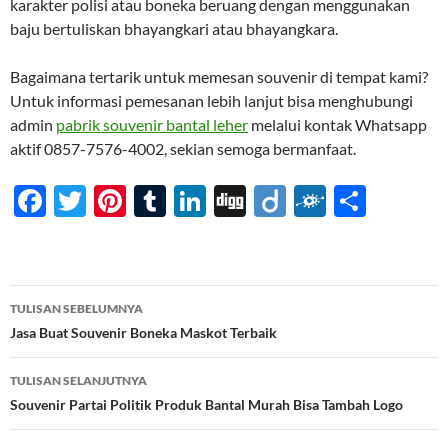
karakter polisi atau boneka beruang dengan menggunakan
baju bertuliskan bhayangkari atau bhayangkara.
Bagaimana tertarik untuk memesan souvenir di tempat kami?
Untuk informasi pemesanan lebih lanjut bisa menghubungi
admin
pabrik souvenir bantal leher
melalui kontak Whatsapp
aktif 0857-7576-4002, sekian semoga bermanfaat.
F
T
Pi
T
Li
Di
Di
F
S
ac
w
nt
u
n
gg
ig
ol
h
e
itt
er
m
k
o
k
ar
b
er
es
bl
e
d
e
Navigasi
TULISAN SEBELUMNYA
o
t
r
dI
Tulisan
Jasa Buat Souvenir Boneka Maskot Terbaik
o
n
TULISAN SELANJUTNYA
k
Souvenir Partai Politik Produk Bantal Murah Bisa Tambah Logo