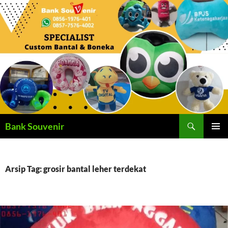
Langsung
ke
isi
Cari
Bank Souvenir
MENU
UTAMA
Arsip Tag: grosir bantal leher terdekat