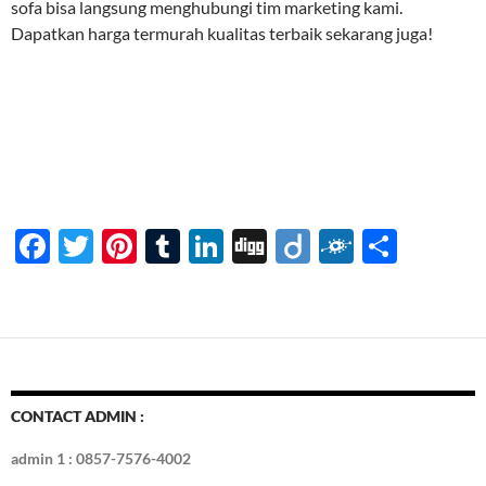
sofa bisa langsung menghubungi tim marketing kami.
Dapatkan harga termurah kualitas terbaik sekarang juga!
F
T
Pi
T
Li
Di
Di
F
S
ac
w
nt
u
n
gg
ig
ol
h
e
itt
er
m
k
o
k
ar
b
er
es
bl
e
d
e
o
t
r
dI
o
n
CONTACT ADMIN :
k
admin 1 : 0857-7576-4002