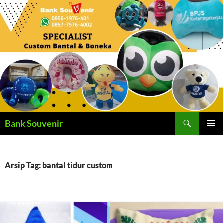
Langsung
ke
isi
Cari
Bank Souvenir
MENU
UTAMA
Arsip Tag: bantal tidur custom