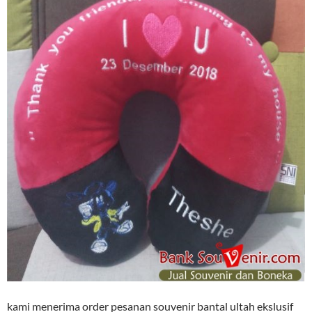
kami menerima order pesanan souvenir bantal ultah ekslusif