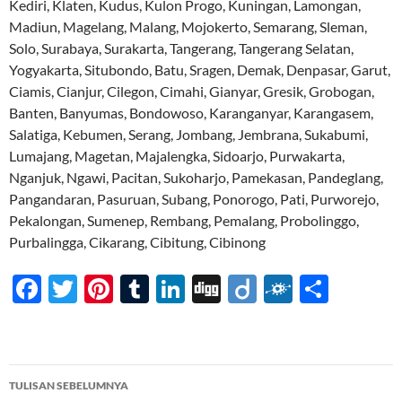
Kediri, Klaten, Kudus, Kulon Progo, Kuningan, Lamongan,
Madiun, Magelang, Malang, Mojokerto, Semarang, Sleman,
Solo, Surabaya, Surakarta, Tangerang, Tangerang Selatan,
Yogyakarta, Situbondo, Batu, Sragen, Demak, Denpasar, Garut,
Ciamis, Cianjur, Cilegon, Cimahi, Gianyar, Gresik, Grobogan,
Banten, Banyumas, Bondowoso, Karanganyar, Karangasem,
Salatiga, Kebumen, Serang, Jombang, Jembrana, Sukabumi,
Lumajang, Magetan, Majalengka, Sidoarjo, Purwakarta,
Nganjuk, Ngawi, Pacitan, Sukoharjo, Pamekasan, Pandeglang,
Pangandaran, Pasuruan, Subang, Ponorogo, Pati, Purworejo,
Pekalongan, Sumenep, Rembang, Pemalang, Probolinggo,
Purbalingga, Cikarang, Cibitung, Cibinong
F
T
Pi
T
Li
Di
Di
F
S
ac
w
nt
u
n
gg
ig
ol
h
e
itt
er
m
k
o
k
ar
b
er
es
bl
e
d
e
Navigasi
TULISAN SEBELUMNYA