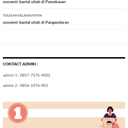
o
t
r
dI
Tulisan
souvenir bantal ultah di Pamekasan
o
n
TULISAN SELANJUTNYA
k
souvenir bantal ultah di Pangandaran
CONTACT ADMIN :
admin 1 : 0857-7576-4002
admin 2 : 0856-1976-401