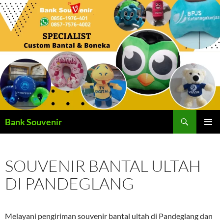
Langsung
ke
isi
Cari
Bank Souvenir
MENU
UTAMA
SOUVENIR BANTAL ULTAH
DI PANDEGLANG
Melayani pengiriman souvenir bantal ultah di Pandeglang dan