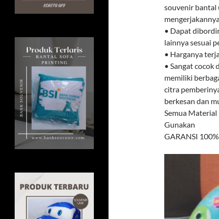
souvenir bantal 
mengerjakannya.
• Dapat dibordi
lainnya sesuai 
• Harganya terj
• Sangat cocok d
memiliki berbag
citra pemberiny
berkesan dan mud
Semua Material
Gunakan
GARANSI 100% U