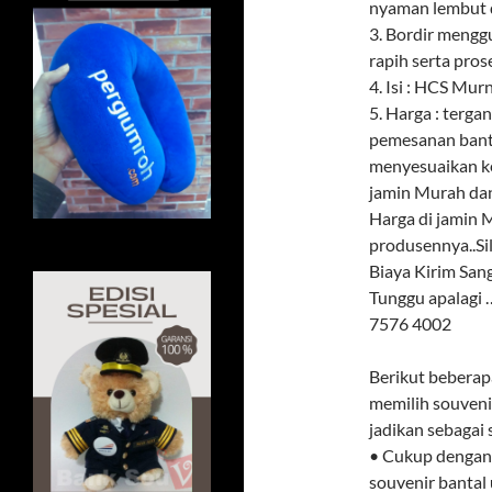
nyaman lembut d
3. Bordir meng
rapih serta pros
4. Isi : HCS Mur
5. Harga : terga
pemesanan banta
menyesuaikan k
jamin Murah dan
Harga di jamin M
produsennya..Si
Biaya Kirim Sa
Tunggu apalagi
7576 4002
Berikut beberap
memilih souvenir
jadikan sebagai
• Cukup dengan 
souvenir bantal