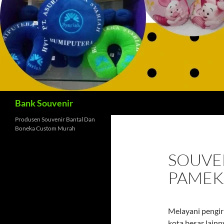
Cari
Bank Souvenir
Produsen Souvenir Bantal Dan
Boneka Custom Murah
SOUVEN
PAMEK
Melayani pengir
kota besar lainn