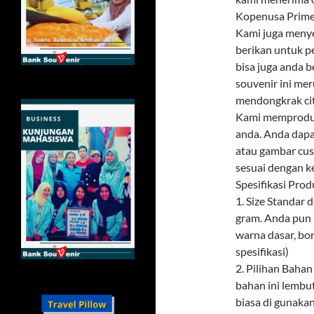
Kopenusa Prime
Kami juga menye
berikan untuk p
bisa juga anda 
souvenir ini mer
mendongkrak citr
Kami memproduks
anda. Anda dapa
atau gambar cus
sesuai dengan k
Spesifikasi Prod
1. Size Standar
gram. Anda pun 
warna dasar, bor
spesifikasi)
2. Pilihan Baha
bahan ini lembu
biasa di gunaka