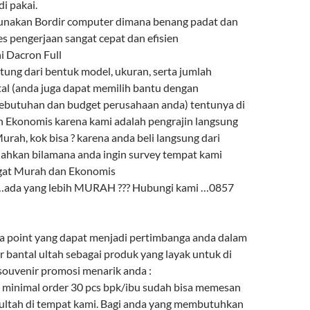
i pakai.
gunakan Bordir computer dimana benang padat dan
es pengerjaan sangat cepat dan efisien
ni Dacron Full
ntung dari bentuk model, ukuran, serta jumlah
l (anda juga dapat memilih bantu dengan
ebutuhan dan budget perusahaan anda) tentunya di
 Ekonomis karena kami adalah pengrajin langsung
urah, kok bisa ? karena anda beli langsung dari
lahkan bilamana anda ingin survey tempat kami
ngat Murah dan Ekonomis
 …ada yang lebih MURAH ??? Hubungi kami …0857
a point yang dapat menjadi pertimbanga anda dalam
 bantal ultah sebagai produk yang layak untuk di
 souvenir promosi menarik anda :
minimal order 30 pcs bpk/ibu sudah bisa memesan
 ultah di tempat kami. Bagi anda yang membutuhkan