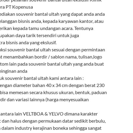
ra PT Kopenusa
diakan souvenir bantal ultah yang dapat anda anda
elanggan bisnis anda, kepada karyawan kantor, atau
berikan kepada tamu undangan acara. Tentunya
upakan daya tarik tersendiri untuk juga
a bisnis anda yang ekslusif.
i souvenir bantal ultah sesuai dengan permintaan
t menambahkan bordir / sablon nama, tulisan,logo
tom lain pada souvenir bantal ultah yang anda buat
einginan anda
uk souvenir bantal ultah kami antara lain :
 dengan diameter bahan 40 x 34 cm dengan berat 230
bisa memesan secara khusus ukuran, bentuk, paduan
dir dan variasi lainnya (harga menyesuaikan
n antara lain VELTBOA & YELVO dimana karakter
t dan halus dengan permukaan datar sedikit berbulu,
n dalam industry kerajinan boneka sehingga sangat