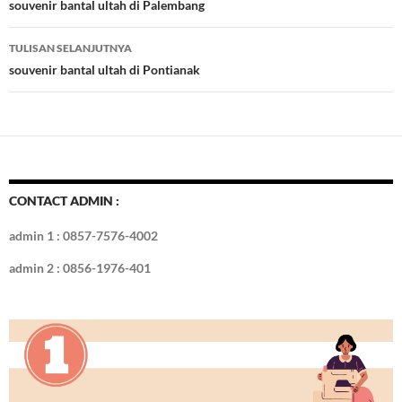
o
t
r
dI
Tulisan
souvenir bantal ultah di Palembang
o
n
TULISAN SELANJUTNYA
k
souvenir bantal ultah di Pontianak
CONTACT ADMIN :
admin 1 : 0857-7576-4002
admin 2 : 0856-1976-401