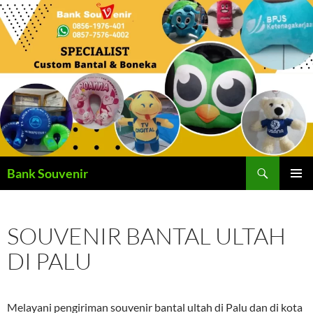
Langsung
ke
isi
Cari
Bank Souvenir
MENU
UTAMA
SOUVENIR BANTAL ULTAH
DI PALU
Melayani pengiriman souvenir bantal ultah di Palu dan di kota