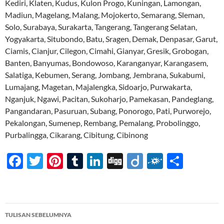
Kediri, Klaten, Kudus, Kulon Progo, Kuningan, Lamongan,
Madiun, Magelang, Malang, Mojokerto, Semarang, Sleman,
Solo, Surabaya, Surakarta, Tangerang, Tangerang Selatan,
Yogyakarta, Situbondo, Batu, Sragen, Demak, Denpasar, Garut,
Ciamis, Cianjur, Cilegon, Cimahi, Gianyar, Gresik, Grobogan,
Banten, Banyumas, Bondowoso, Karanganyar, Karangasem,
Salatiga, Kebumen, Serang, Jombang, Jembrana, Sukabumi,
Lumajang, Magetan, Majalengka, Sidoarjo, Purwakarta,
Nganjuk, Ngawi, Pacitan, Sukoharjo, Pamekasan, Pandeglang,
Pangandaran, Pasuruan, Subang, Ponorogo, Pati, Purworejo,
Pekalongan, Sumenep, Rembang, Pemalang, Probolinggo,
Purbalingga, Cikarang, Cibitung, Cibinong
F
T
Pi
T
Li
Di
Di
F
S
ac
w
nt
u
n
gg
ig
ol
h
e
itt
er
m
k
o
k
ar
b
er
es
bl
e
d
e
Navigasi
TULISAN SEBELUMNYA