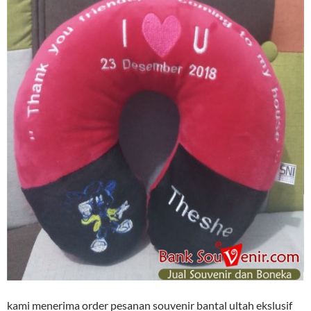
kami menerima order pesanan souvenir bantal ultah ekslusif