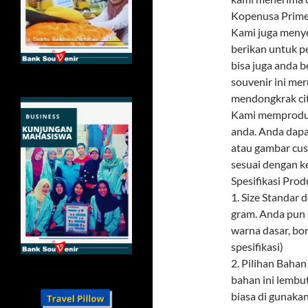
Kopenusa Prime
Kami juga menye
berikan untuk p
bisa juga anda 
souvenir ini mer
mendongkrak citr
Kami memproduks
anda. Anda dapa
atau gambar cus
sesuai dengan k
Spesifikasi Prod
1. Size Standar
gram. Anda pun 
warna dasar, bor
spesifikasi)
2. Pilihan Baha
bahan ini lembu
biasa di gunaka