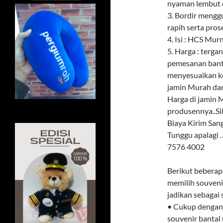
nyaman lembut d
3. Bordir meng
rapih serta pros
4. Isi : HCS Mur
5. Harga : terga
pemesanan banta
menyesuaikan k
jamin Murah dan
Harga di jamin M
produsennya..Si
Biaya Kirim Sa
Tunggu apalagi
7576 4002
Berikut beberap
memilih souvenir
jadikan sebagai
• Cukup dengan 
souvenir bantal