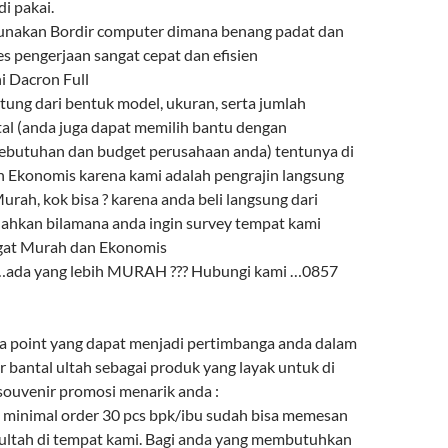
i pakai.
gunakan Bordir computer dimana benang padat dan
es pengerjaan sangat cepat dan efisien
ni Dacron Full
ntung dari bentuk model, ukuran, serta jumlah
l (anda juga dapat memilih bantu dengan
ebutuhan dan budget perusahaan anda) tentunya di
 Ekonomis karena kami adalah pengrajin langsung
urah, kok bisa ? karena anda beli langsung dari
lahkan bilamana anda ingin survey tempat kami
ngat Murah dan Ekonomis
 …ada yang lebih MURAH ??? Hubungi kami …0857
a point yang dapat menjadi pertimbanga anda dalam
 bantal ultah sebagai produk yang layak untuk di
 souvenir promosi menarik anda :
minimal order 30 pcs bpk/ibu sudah bisa memesan
 ultah di tempat kami. Bagi anda yang membutuhkan