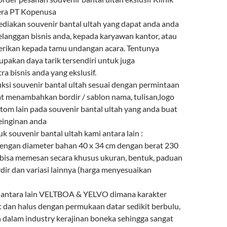
ra PT Kopenusa
diakan souvenir bantal ultah yang dapat anda anda
elanggan bisnis anda, kepada karyawan kantor, atau
berikan kepada tamu undangan acara. Tentunya
upakan daya tarik tersendiri untuk juga
a bisnis anda yang ekslusif.
i souvenir bantal ultah sesuai dengan permintaan
t menambahkan bordir / sablon nama, tulisan,logo
tom lain pada souvenir bantal ultah yang anda buat
einginan anda
uk souvenir bantal ultah kami antara lain :
 dengan diameter bahan 40 x 34 cm dengan berat 230
bisa memesan secara khusus ukuran, bentuk, paduan
dir dan variasi lainnya (harga menyesuaikan
n antara lain VELTBOA & YELVO dimana karakter
t dan halus dengan permukaan datar sedikit berbulu,
n dalam industry kerajinan boneka sehingga sangat