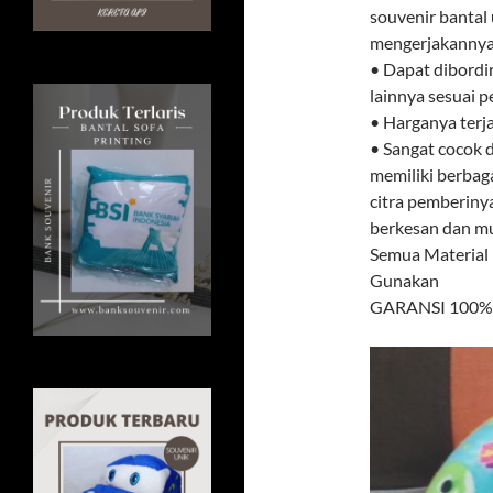
souvenir bantal 
mengerjakannya.
• Dapat dibordi
lainnya sesuai 
• Harganya terj
• Sangat cocok d
memiliki berbag
citra pemberiny
berkesan dan mud
Semua Material
Gunakan
GARANSI 100% U