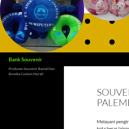
Cari
Bank Souvenir
Produsen Souvenir Bantal Dan
Boneka Custom Murah
SOUVEN
PALEM
Melayani pengir
kota besar lainn