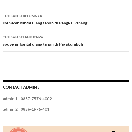
e
itt
er
m
k
o
k
ar
b
er
es
bl
e
d
e
Navigasi
TULISAN SEBELUMNYA
o
t
r
dI
Tulisan
souvenir bantal ulang tahun di Pangkal Pinang
o
n
TULISAN SELANJUTNYA
k
souvenir bantal ulang tahun di Payakumbuh
CONTACT ADMIN :
admin 1 : 0857-7576-4002
admin 2 : 0856-1976-401