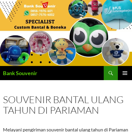
Langsung
ke
isi
Cari
Bank Souvenir
MENU
UTAMA
SOUVENIR BANTAL ULANG
TAHUN DI PARIAMAN
Melayani pengiriman souvenir bantal ulang tahun di Pariaman