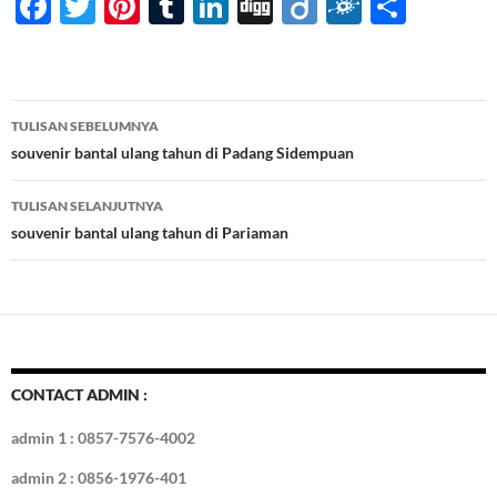
F
T
Pi
T
Li
Di
Di
F
S
ac
w
nt
u
n
gg
ig
ol
h
e
itt
er
m
k
o
k
ar
b
er
es
bl
e
d
e
Navigasi
TULISAN SEBELUMNYA
o
t
r
dI
Tulisan
souvenir bantal ulang tahun di Padang Sidempuan
o
n
TULISAN SELANJUTNYA
k
souvenir bantal ulang tahun di Pariaman
CONTACT ADMIN :
admin 1 : 0857-7576-4002
admin 2 : 0856-1976-401