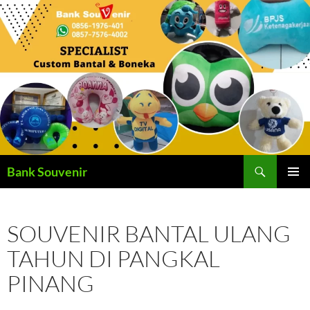
Langsung
ke
isi
Cari
Bank Souvenir
MENU
UTAMA
SOUVENIR BANTAL ULANG
TAHUN DI PANGKAL
PINANG