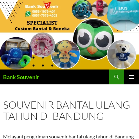
Langsung
ke
isi
Cari
Bank Souvenir
MENU
UTAMA
SOUVENIR BANTAL ULANG
TAHUN DI BANDUNG
Melayani pengiriman souvenir bantal ulang tahun di Bandung