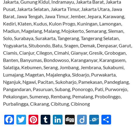
Jakarta, Gunung Kidul, Indramayu, Jakarta Barat, Jakarta
Pusat, Jakarta Selatan, Jakarta Timur, Jakarta Utara, Jawa
Barat, Jawa Tengah, Jawa Timur, Jember, Jepara, Karawang,
Kediri, Klaten, Kudus, Kulon Progo, Kuningan, Lamongan,
Madiun, Magelang, Malang, Mojokerto, Semarang, Sleman,
Solo, Surabaya, Surakarta, Tangerang, Tangerang Selatan,
Yogyakarta, Situbondo, Batu, Sragen, Demak, Denpasar, Garut,
Ciamis, Cianjur, Cilegon, Cimahi, Gianyar, Gresik, Grobogan,
Banten, Banyumas, Bondowoso, Karanganyar, Karangasem,
Salatiga, Kebumen, Serang, Jombang, Jembrana, Sukabumi,
Lumajang, Magetan, Majalengka, Sidoarjo, Purwakarta,
Nganjuk, Ngawi, Pacitan, Sukoharjo, Pamekasan, Pandeglang,
Pangandaran, Pasuruan, Subang, Ponorogo, Pati, Purworejo,
Pekalongan, Sumenep, Rembang, Pemalang, Probolinggo,
Purbalingga, Cikarang, Cibitung, Cibinong
F
T
Pi
T
Li
Di
Di
F
S
ac
w
nt
u
n
gg
ig
ol
h