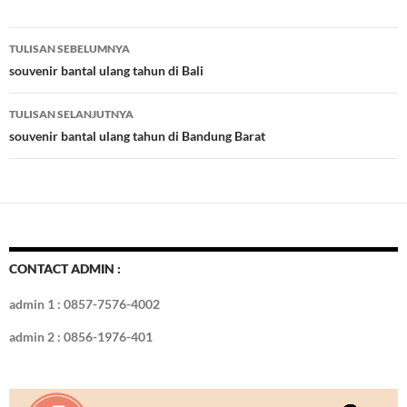
e
itt
er
m
k
o
k
ar
b
er
es
bl
e
d
e
Navigasi
TULISAN SEBELUMNYA
o
t
r
dI
Tulisan
souvenir bantal ulang tahun di Bali
o
n
TULISAN SELANJUTNYA
k
souvenir bantal ulang tahun di Bandung Barat
CONTACT ADMIN :
admin 1 : 0857-7576-4002
admin 2 : 0856-1976-401