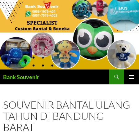
Langsung
ke
isi
Cari
Bank Souvenir
MENU
UTAMA
SOUVENIR BANTAL ULANG
TAHUN DI BANDUNG
BARAT