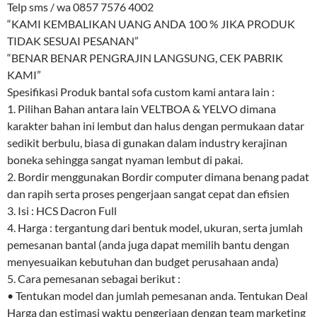
Telp sms / wa 0857 7576 4002
“KAMI KEMBALIKAN UANG ANDA 100 % JIKA PRODUK
TIDAK SESUAI PESANAN”
“BENAR BENAR PENGRAJIN LANGSUNG, CEK PABRIK
KAMI”
Spesifikasi Produk bantal sofa custom kami antara lain :
1. Pilihan Bahan antara lain VELTBOA & YELVO dimana
karakter bahan ini lembut dan halus dengan permukaan datar
sedikit berbulu, biasa di gunakan dalam industry kerajinan
boneka sehingga sangat nyaman lembut di pakai.
2. Bordir menggunakan Bordir computer dimana benang padat
dan rapih serta proses pengerjaan sangat cepat dan efisien
3. Isi : HCS Dacron Full
4. Harga : tergantung dari bentuk model, ukuran, serta jumlah
pemesanan bantal (anda juga dapat memilih bantu dengan
menyesuaikan kebutuhan dan budget perusahaan anda)
5. Cara pemesanan sebagai berikut :
• Tentukan model dan jumlah pemesanan anda. Tentukan Deal
Harga dan estimasi waktu pengerjaan dengan team marketing