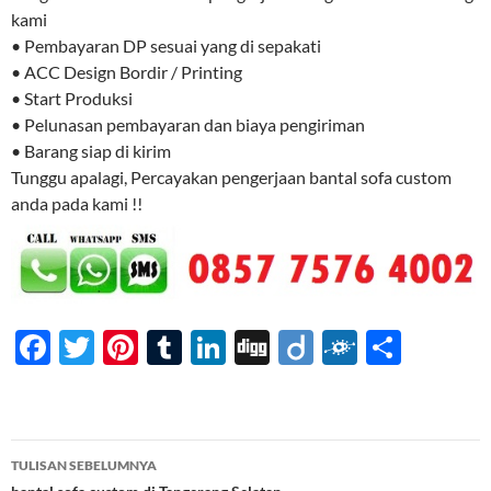
kami
• Pembayaran DP sesuai yang di sepakati
• ACC Design Bordir / Printing
• Start Produksi
• Pelunasan pembayaran dan biaya pengiriman
• Barang siap di kirim
Tunggu apalagi, Percayakan pengerjaan bantal sofa custom
anda pada kami !!
F
T
Pi
T
Li
Di
Di
F
S
ac
w
nt
u
n
gg
ig
ol
h
e
itt
er
m
k
o
k
ar
b
er
es
bl
e
d
e
Navigasi
TULISAN SEBELUMNYA
o
t
r
dI