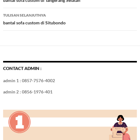
Tulisan
bantal sofa custom di Tangerang Selatan
o
n
TULISAN SELANJUTNYA
k
bantal sofa custom di Situbondo
CONTACT ADMIN :
admin 1 : 0857-7576-4002
admin 2 : 0856-1976-401