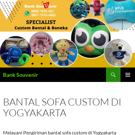
Langsung
ke
isi
Cari
Bank Souvenir
MENU
UTAMA
BANTAL SOFA CUSTOM DI
YOGYAKARTA
Melayani Pengiriman bantal sofa custom di Yogyakarta