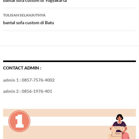
Tulisan
bantal sofa custom di Yogyakarta
o
n
TULISAN SELANJUTNYA
k
bantal sofa custom di Batu
CONTACT ADMIN :
admin 1 : 0857-7576-4002
admin 2 : 0856-1976-401