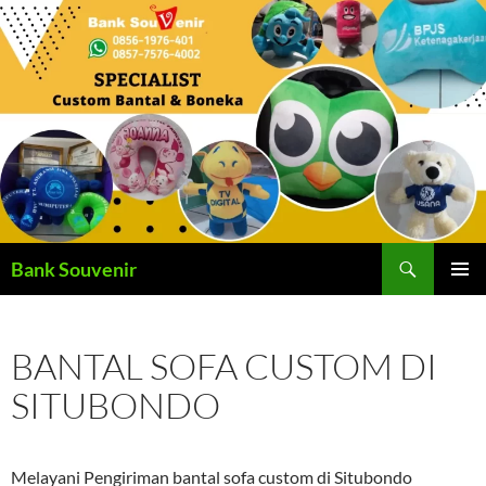
Langsung
ke
isi
Cari
Bank Souvenir
MENU
UTAMA
BANTAL SOFA CUSTOM DI
SITUBONDO
Melayani Pengiriman bantal sofa custom di Situbondo