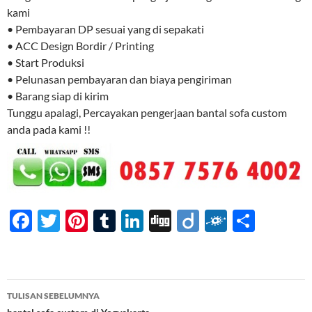
kami
• Pembayaran DP sesuai yang di sepakati
• ACC Design Bordir / Printing
• Start Produksi
• Pelunasan pembayaran dan biaya pengiriman
• Barang siap di kirim
Tunggu apalagi, Percayakan pengerjaan bantal sofa custom
anda pada kami !!
F
T
Pi
T
Li
Di
Di
F
S
ac
w
nt
u
n
gg
ig
ol
h
e
itt
er
m
k
o
k
ar
b
er
es
bl
e
d
e
Navigasi
TULISAN SEBELUMNYA
o
t
r
dI