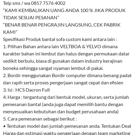
Telp sms / wa 0857 7576 4002
“KAMI KEMBALIKAN UANG ANDA 100 % JIKA PRODUK
TIDAK SESUAI PESANAN”
“BENAR BENAR PENGRAJIN LANGSUNG, CEK PABRIK
KAMI”
Spesifikasi Produk bantal sofa custom kami antara lain :
1. Pilihan Bahan antara lain VELTBOA & YELVO dimana
karakter bahan ini lembut dan halus dengan permukaan datar
sedikit berbulu, biasa di gunakan dalam industry kerajinan
boneka sehingga sangat nyaman lembut di pakai.
2. Bordir menggunakan Bordir computer dimana benang padat
dan rapih serta proses pengerjaan sangat cepat dan efisien
3. Isi : HCS Dacron Full
4. Harga : tergantung dari bentuk model, ukuran, serta jumlah
pemesanan bantal (anda juga dapat memilih bantu dengan
menyesuaikan kebutuhan dan budget perusahaan anda)
5. Cara pemesanan sebagai berikut :
• Tentukan model dan jumlah pemesanan anda. Tentukan Deal
Harga dan estimasi waktu pengerjaan dengan team marketing