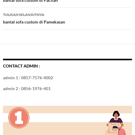
Tulisan
bantal sofa custom di Pacitan
o
n
TULISAN SELANJUTNYA
k
bantal sofa custom di Pamekasan
CONTACT ADMIN :
admin 1 : 0857-7576-4002
admin 2 : 0856-1976-401