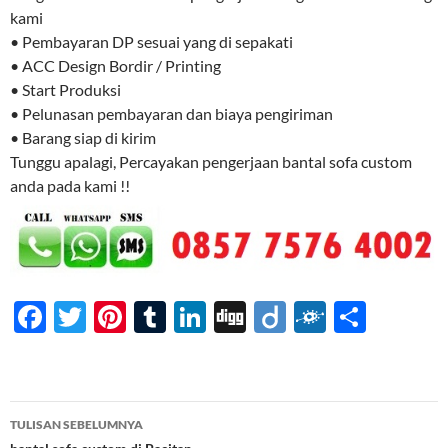
kami
• Pembayaran DP sesuai yang di sepakati
• ACC Design Bordir / Printing
• Start Produksi
• Pelunasan pembayaran dan biaya pengiriman
• Barang siap di kirim
Tunggu apalagi, Percayakan pengerjaan bantal sofa custom
anda pada kami !!
F
T
Pi
T
Li
Di
Di
F
S
ac
w
nt
u
n
gg
ig
ol
h
e
itt
er
m
k
o
k
ar
b
er
es
bl
e
d
e
Navigasi
TULISAN SEBELUMNYA
o
t
r
dI