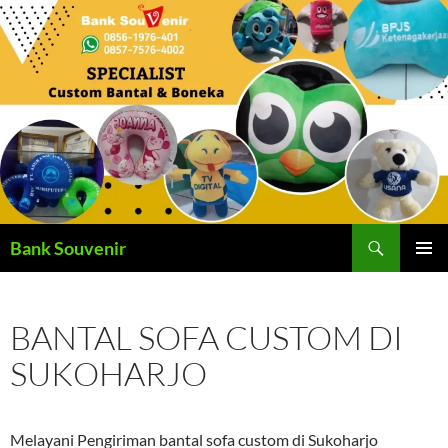
Langsung
ke
isi
Cari
Bank Souvenir
MENU
UTAMA
BANTAL SOFA CUSTOM DI
SUKOHARJO
Melayani Pengiriman bantal sofa custom di Sukoharjo