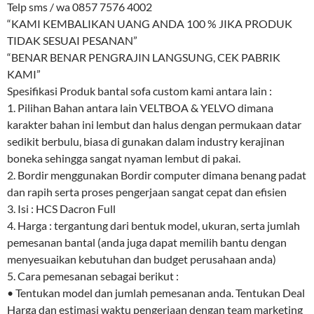
Telp sms / wa 0857 7576 4002
“KAMI KEMBALIKAN UANG ANDA 100 % JIKA PRODUK
TIDAK SESUAI PESANAN”
“BENAR BENAR PENGRAJIN LANGSUNG, CEK PABRIK
KAMI”
Spesifikasi Produk bantal sofa custom kami antara lain :
1. Pilihan Bahan antara lain VELTBOA & YELVO dimana
karakter bahan ini lembut dan halus dengan permukaan datar
sedikit berbulu, biasa di gunakan dalam industry kerajinan
boneka sehingga sangat nyaman lembut di pakai.
2. Bordir menggunakan Bordir computer dimana benang padat
dan rapih serta proses pengerjaan sangat cepat dan efisien
3. Isi : HCS Dacron Full
4. Harga : tergantung dari bentuk model, ukuran, serta jumlah
pemesanan bantal (anda juga dapat memilih bantu dengan
menyesuaikan kebutuhan dan budget perusahaan anda)
5. Cara pemesanan sebagai berikut :
• Tentukan model dan jumlah pemesanan anda. Tentukan Deal
Harga dan estimasi waktu pengerjaan dengan team marketing