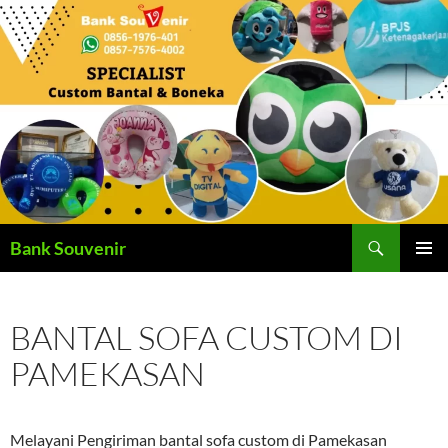
Langsung
ke
isi
Cari
Bank Souvenir
MENU
UTAMA
BANTAL SOFA CUSTOM DI
PAMEKASAN
Melayani Pengiriman bantal sofa custom di Pamekasan