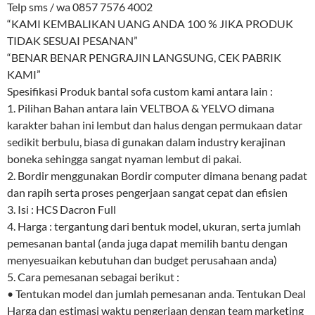
Telp sms / wa 0857 7576 4002
“KAMI KEMBALIKAN UANG ANDA 100 % JIKA PRODUK
TIDAK SESUAI PESANAN”
“BENAR BENAR PENGRAJIN LANGSUNG, CEK PABRIK
KAMI”
Spesifikasi Produk bantal sofa custom kami antara lain :
1. Pilihan Bahan antara lain VELTBOA & YELVO dimana
karakter bahan ini lembut dan halus dengan permukaan datar
sedikit berbulu, biasa di gunakan dalam industry kerajinan
boneka sehingga sangat nyaman lembut di pakai.
2. Bordir menggunakan Bordir computer dimana benang padat
dan rapih serta proses pengerjaan sangat cepat dan efisien
3. Isi : HCS Dacron Full
4. Harga : tergantung dari bentuk model, ukuran, serta jumlah
pemesanan bantal (anda juga dapat memilih bantu dengan
menyesuaikan kebutuhan dan budget perusahaan anda)
5. Cara pemesanan sebagai berikut :
• Tentukan model dan jumlah pemesanan anda. Tentukan Deal
Harga dan estimasi waktu pengerjaan dengan team marketing