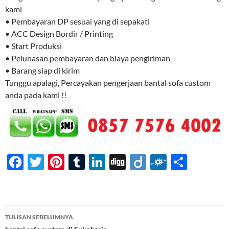
kami
• Pembayaran DP sesuai yang di sepakati
• ACC Design Bordir / Printing
• Start Produksi
• Pelunasan pembayaran dan biaya pengiriman
• Barang siap di kirim
Tunggu apalagi, Percayakan pengerjaan bantal sofa custom
anda pada kami !!
F
T
Pi
T
Li
Di
Di
F
S
ac
w
nt
u
n
gg
ig
ol
h
e
itt
er
m
k
o
k
ar
b
er
es
bl
e
d
e
Navigasi
TULISAN SEBELUMNYA
o
t
r
dI