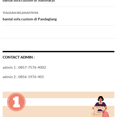
Tulisan
bantal sofa custom di Sukoharjo
o
n
TULISAN SELANJUTNYA
k
bantal sofa custom di Pandeglang
CONTACT ADMIN :
admin 1 : 0857-7576-4002
admin 2 : 0856-1976-401