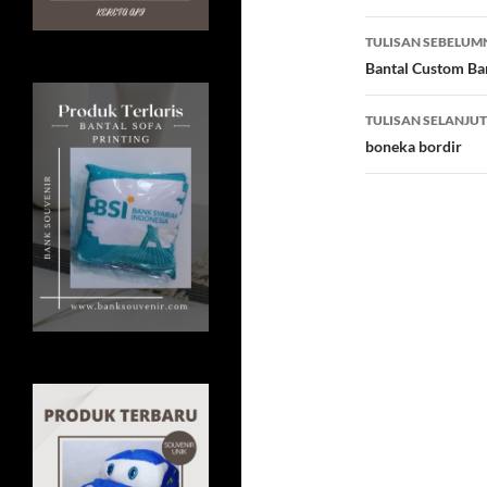
b
er
Navigasi
TULISAN SEBELUM
o
Tulisan
Bantal Custom Ba
o
TULISAN SELANJU
k
boneka bordir