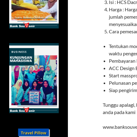
Isi : HCS Dac
Harga : Harga
jumlah pemes
menyesuaika
Cara pemesan
Tentukan mod
waktu penger
Pembayaran
ACC Design B
Start masspr
Pelunasan pe
Siap pengiri
Tunggu apalagi,
anda pada kami 
www.banksouve