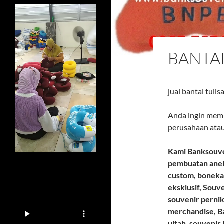
BANTAL
jual bantal tulis
Anda ingin memb
perusahaan atau
Kami Banksouve
pembuatan anek
custom, boneka
eksklusif, Souv
souvenir pernik
merchandise, Ba
ultah, souvenir