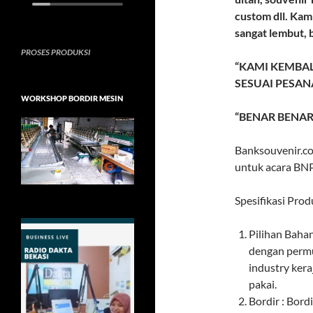
custom dll. Ka
sangat lembut, 
PROSES PRODUKSI
“KAMI KEMBAL
SESUAI PESAN
WORKSHOP BORDIR MESIN
“BENAR BENAR
Banksouvenir.c
untuk acara BN
Spesifikasi Prod
Pilihan Baha
dengan permu
industry ker
pakai.
Bordir : Bord