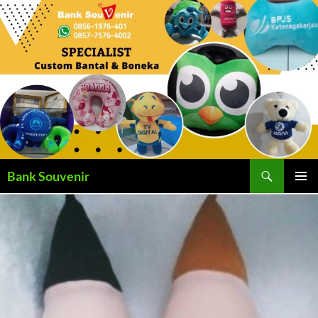
Langsung
ke
isi
Cari
Bank Souvenir
MENU
UTAMA