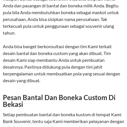
Anda dan pasangan di bantal dan boneka milik Anda. Begitu
pula bila Anda membutuhkan boneka sebagai maskot untuk
perusahaan, Anda bisa sisipkan nama perusahaan. Tak
terkecuali pula untuk penggunaan sebagai souvenir ulang
tahun.
Anda bisa banget berkonsultasi dengan tim Kami terkait
desain bantal dan boneka custom yang akan dibuat. Tim
desain Kami siap membantu Anda untuk pembuatan
desainnya. Pastinya didukung pula dengan tim jahit
berpengalaman untuk membuatkan pola yang sesuai dengan
desain yang dibuat.
Pesan Bantal Dan Boneka Custom Di
Bekasi
Setiap pembuatan bantal dan boneka kustom di tempat Kami
Bank Souvenir, tentu saja Kami memberikan pelayanan dengan