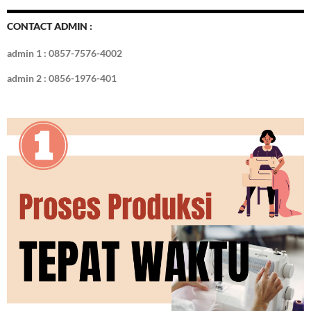
o
t
r
dI
o
n
CONTACT ADMIN :
k
admin 1 : 0857-7576-4002
admin 2 : 0856-1976-401