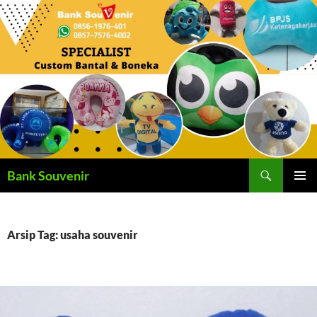
Langsung
ke
isi
Cari
Bank Souvenir
MENU
UTAMA
Arsip Tag: usaha souvenir