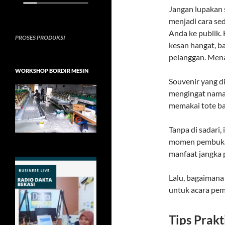
Jangan lupakan 
menjadi cara se
Anda ke publik. 
PROSES PRODUKSI
kesan hangat, b
pelanggan. Mena
WORKSHOP BORDIR MESIN
Souvenir yang 
mengingat nama 
memakai tote ba
Tanpa di sadari, 
momen pembukaa
manfaat jangka p
Lalu, bagaimana
untuk acara pem
Tips Prak