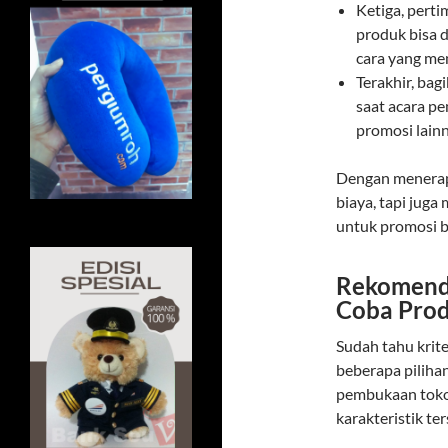
Ketiga, pert
produk bisa d
cara yang men
Terakhir, bag
saat acara p
promosi lainn
Dengan menerap
biaya, tapi juga
untuk promosi bi
Rekomenda
Coba Prod
Sudah tahu krit
beberapa pilihan
pembukaan toko
karakteristik ter