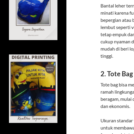
Bantal leher te
minati karena f
bepergian atau 
lembut seperti v
tetap empuk dan
cukup nyaman di
mudah di beri l
tinggi.
2. Tote Bag
Tote bag bisa m
ramah lingkunga
beragam, mulai 
dan ekonomis.
Ukuran standar 
untuk membawa b