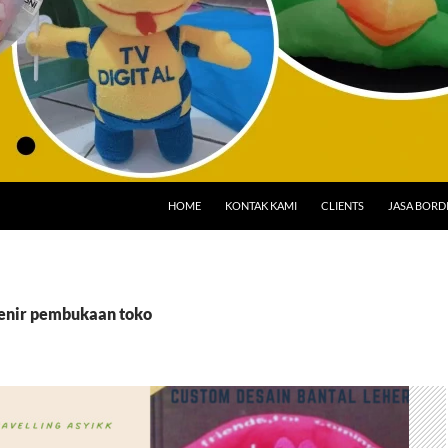
HOME
KONTAK KAMI
CLIENTS
JASA BORD
venir pembukaan toko