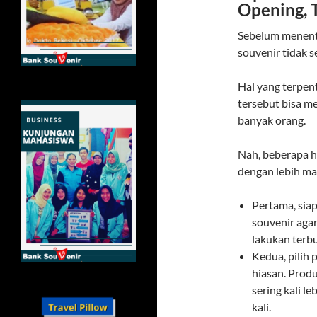
Opening, 
Sebelum menent
souvenir tidak s
Hal yang terpen
tersebut bisa 
banyak orang.
Nah, beberapa 
dengan lebih ma
Pertama, sia
souvenir aga
lakukan terb
Kedua, pilih
hiasan. Produ
sering kali l
kali.