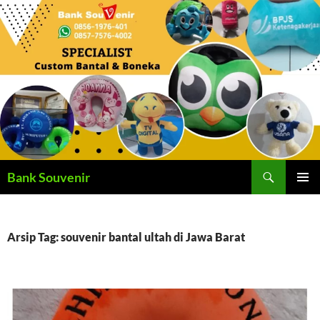
Langsung
ke
isi
Cari
Bank Souvenir
MENU
UTAMA
Arsip Tag: souvenir bantal ultah di Jawa Barat