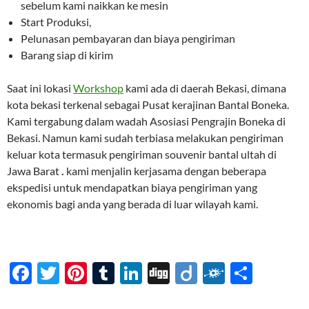
sebelum kami naikkan ke mesin
Start Produksi,
Pelunasan pembayaran dan biaya pengiriman
Barang siap di kirim
Saat ini lokasi
Workshop
kami ada di daerah Bekasi, dimana
kota bekasi terkenal sebagai Pusat kerajinan Bantal Boneka.
Kami tergabung dalam wadah Asosiasi Pengrajin Boneka di
Bekasi. Namun kami sudah terbiasa melakukan pengiriman
keluar kota termasuk pengiriman souvenir bantal ultah di
Jawa Barat
.
kami menjalin kerjasama dengan beberapa
ekspedisi untuk mendapatkan biaya pengiriman yang
ekonomis bagi anda yang berada di luar wilayah kami.
F
T
Pi
T
Li
Di
Di
F
S
ac
w
nt
u
n
gg
ig
ol
h