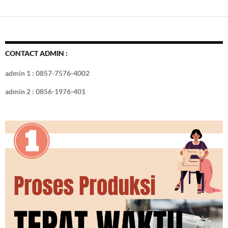
e
itt
er
m
k
o
k
ar
b
er
es
bl
e
d
e
o
t
r
dI
o
n
CONTACT ADMIN :
k
admin 1 : 0857-7576-4002
admin 2 : 0856-1976-401