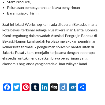
Start Produksi,
Pelunasan pembayaran dan biaya pengiriman
Barang siap di kirim
Saat ini lokasi Workshop kami ada di daerah Bekasi, dimana
kota bekasi terkenal sebagai Pusat kerajinan Bantal Boneka.
Kami tergabung dalam wadah Asosiasi Pengrajin Boneka di
Bekasi. Namun kami sudah terbiasa melakukan pengiriman
keluar kota termasuk pengiriman souvenir bantal ultah di
Jakarta Pusat
.
kami menjalin kerjasama dengan beberapa
ekspedisi untuk mendapatkan biaya pengiriman yang
ekonomis bagi anda yang berada di luar wilayah kami.
F
T
Pi
T
Li
Di
Di
F
S
ac
w
nt
u
n
gg
ig
ol
h
e
itt
er
m
k
o
k
ar