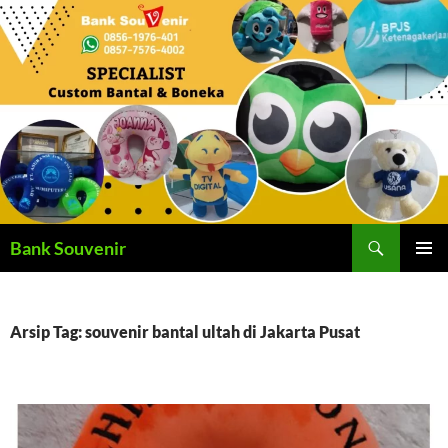
Langsung
ke
isi
Cari
Bank Souvenir
MENU
UTAMA
Arsip Tag: souvenir bantal ultah di Jakarta Pusat