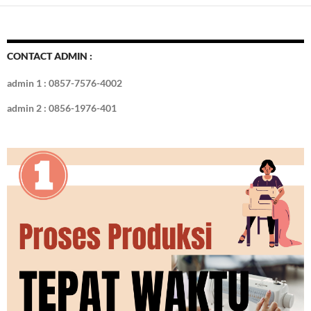
b
er
es
bl
e
d
e
o
t
r
dI
o
n
CONTACT ADMIN :
k
admin 1 : 0857-7576-4002
admin 2 : 0856-1976-401