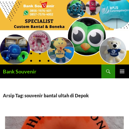
Langsung
ke
isi
Cari
Bank Souvenir
MENU
UTAMA
Arsip Tag: souvenir bantal ultah di Depok