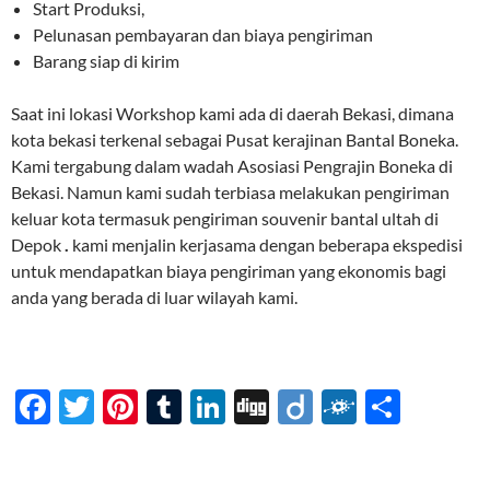
Start Produksi,
Pelunasan pembayaran dan biaya pengiriman
Barang siap di kirim
Saat ini lokasi Workshop kami ada di daerah Bekasi, dimana
kota bekasi terkenal sebagai Pusat kerajinan Bantal Boneka.
Kami tergabung dalam wadah Asosiasi Pengrajin Boneka di
Bekasi. Namun kami sudah terbiasa melakukan pengiriman
keluar kota termasuk pengiriman souvenir bantal ultah di
Depok
.
kami menjalin kerjasama dengan beberapa ekspedisi
untuk mendapatkan biaya pengiriman yang ekonomis bagi
anda yang berada di luar wilayah kami.
F
T
Pi
T
Li
Di
Di
F
S
ac
w
nt
u
n
gg
ig
ol
h
e
itt
er
m
k
o
k
ar