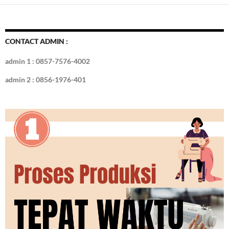
b
er
es
bl
e
d
e
o
t
r
dI
o
n
CONTACT ADMIN :
k
admin 1 : 0857-7576-4002
admin 2 : 0856-1976-401