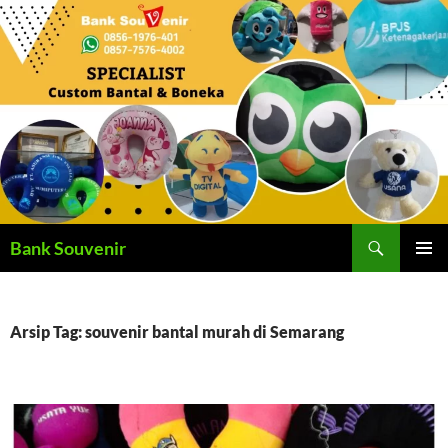
Langsung
ke
isi
Cari
Bank Souvenir
MENU
UTAMA
Arsip Tag: souvenir bantal murah di Semarang