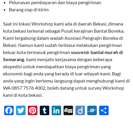
Pelunasan pembayaran dan biaya pengiriman
Barang siap di kirim
Saat ini lokasi Workshop kami ada di daerah Bekasi, dimana
kota bekasi terkenal sebagai Pusat kerajinan Bantal Boneka.
Kami tergabung dalam wadah Asosiasi Pengrajin Boneka di
Bekasi. Namun kami sudah terbiasa melakukan pengiriman
keluar kota termasuk pengiriman
souvenir bantal murah di
Semarang.
kami menjalin kerjasama dengan beberapa
ekspedisi untuk mendapatkan biaya pengiriman yang
ekonomis bagi anda yang berada di luar wilayah kami. Bagi
anda yang ingin bertemu langsung dapat menghubungi kami di
WA 0857 7576 4002, boleh datang untuk survey Workshop
kami di kota bekasi.
F
T
Pi
T
Li
Di
Di
F
S
ac
w
nt
u
n
gg
ig
ol
h
e
itt
er
m
k
o
k
ar