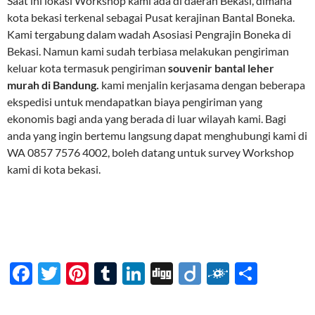
Saat ini lokasi Workshop kami ada di daerah Bekasi, dimana
kota bekasi terkenal sebagai Pusat kerajinan Bantal Boneka.
Kami tergabung dalam wadah Asosiasi Pengrajin Boneka di
Bekasi. Namun kami sudah terbiasa melakukan pengiriman
keluar kota termasuk pengiriman
souvenir bantal leher
murah di Bandung.
kami menjalin kerjasama dengan beberapa
ekspedisi untuk mendapatkan biaya pengiriman yang
ekonomis bagi anda yang berada di luar wilayah kami. Bagi
anda yang ingin bertemu langsung dapat menghubungi kami di
WA 0857 7576 4002, boleh datang untuk survey Workshop
kami di kota bekasi.
F
T
Pi
T
Li
Di
Di
F
S
ac
w
nt
u
n
gg
ig
ol
h