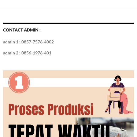
e
itt
er
m
k
o
k
ar
b
er
es
bl
e
d
e
o
t
r
dI
o
n
CONTACT ADMIN :
k
admin 1 : 0857-7576-4002
admin 2 : 0856-1976-401