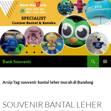
Langsung
ke
isi
Cari
Bank Souvenir
MENU
UTAMA
Arsip Tag: souvenir bantal leher murah di Bandung
SOUVENIR BANTAL LEHER