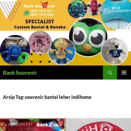
Langsung
ke
isi
Cari
Bank Souvenir
MENU
UTAMA
Arsip Tag: souvenir bantal leher indihome