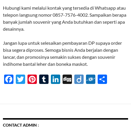
Hubungi kami melalui kontak yang tersedia di Whatsapp atau
telepon langsung nomor 0857-7576-4002. Sampaikan berapa
banyak jumlah souvenir yang Anda butuhkan dan seperti apa
desainnya.
Jangan lupa untuk selesaikan pembayaran DP supaya order
bisa segera diproses. Semoga bisnis Anda berjalan dengan
lancar, dan promosinya semakin sukses dengan souvenir
indihome bantal leher dan boneka maskot.
F
T
Pi
T
Li
Di
Di
F
S
ac
w
nt
u
n
gg
ig
ol
h
e
itt
er
m
k
o
k
ar
b
er
es
bl
e
d
e
o
t
r
dI
o
n
CONTACT ADMIN :