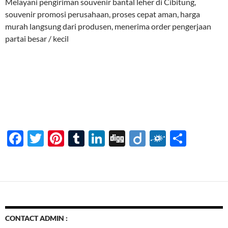
Melayani pengiriman souvenir bantal leher di Cibitung,
souvenir promosi perusahaan, proses cepat aman, harga
murah langsung dari produsen, menerima order pengerjaan
partai besar / kecil
F
T
Pi
T
Li
Di
Di
F
S
ac
w
nt
u
n
gg
ig
ol
h
e
itt
er
m
k
o
k
ar
b
er
es
bl
e
d
e
o
t
r
dI
o
n
CONTACT ADMIN :