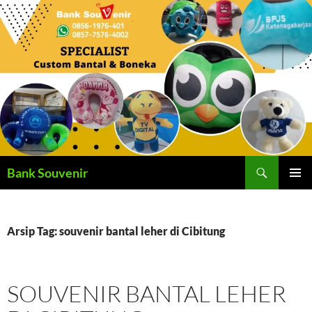
Langsung
ke
isi
Cari
Bank Souvenir
MENU
UTAMA
Arsip Tag: souvenir bantal leher di Cibitung
SOUVENIR BANTAL LEHER