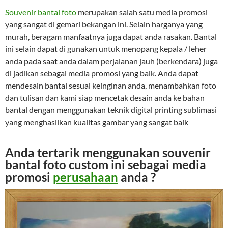
Souvenir bantal foto
merupakan salah satu media promosi
yang sangat di gemari bekangan ini. Selain harganya yang
murah, beragam manfaatnya juga dapat anda rasakan. Bantal
ini selain dapat di gunakan untuk menopang kepala / leher
anda pada saat anda dalam perjalanan jauh (berkendara) juga
di jadikan sebagai media promosi yang baik. Anda dapat
mendesain bantal sesuai keinginan anda, menambahkan foto
dan tulisan dan kami siap mencetak desain anda ke bahan
bantal dengan menggunakan teknik digital printing sublimasi
yang menghasilkan kualitas gambar yang sangat baik
Anda tertarik menggunakan souvenir
bantal foto custom ini sebagai media
promosi
perusahaan
anda ?