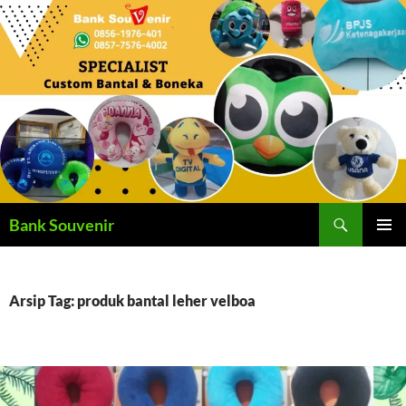
Langsung
ke
isi
Cari
Bank Souvenir
MENU
UTAMA
Arsip Tag: produk bantal leher velboa