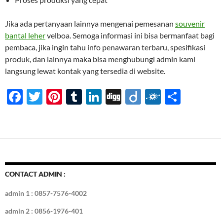
Jika ada pertanyaan lainnya mengenai pemesanan
souvenir
bantal leher
velboa. Semoga informasi ini bisa bermanfaat bagi
pembaca, jika ingin tahu info penawaran terbaru, spesifikasi
produk, dan lainnya maka bisa menghubungi admin kami
langsung lewat kontak yang tersedia di website.
F
T
Pi
T
Li
Di
Di
F
S
ac
w
nt
u
n
gg
ig
ol
h
e
itt
er
m
k
o
k
ar
b
er
es
bl
e
d
e
o
t
r
dI
o
n
CONTACT ADMIN :
k
admin 1 : 0857-7576-4002
admin 2 : 0856-1976-401