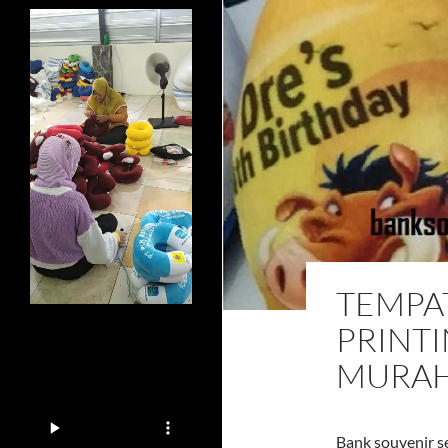
TEMPA
PRINT
MURA
Bank souvenir s