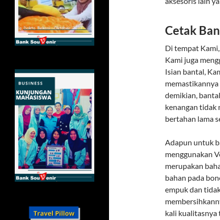
aksesoris lain 
Cetak Bant
Di tempat Kami,
Kami juga mengg
Isian bantal, K
memastikannya 
demikian, banta
kenangan tidak
bertahan lama s
Adapun untuk b
menggunakan Vel
merupakan bahan
bahan pada bone
empuk dan tidak 
membersihkanny
kali kualitasnya 