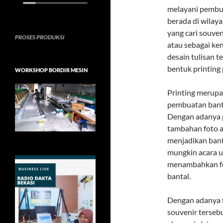
melayani pembua
berada di wilay
yang cari souve
PROSES PRODUKSI
atau sebagai ke
desain tulisan 
bentuk printing
WORKSHOP BORDIR MESIN
Printing merupak
pembuatan banta
Dengan adanya p
tambahan foto a
menjadikan bant
mungkin acara u
menambahkan fo
bantal.
Dengan adanya 
souvenir terseb