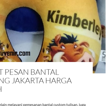
T PESAN BANTAL
ING JAKARTA HARGA
H
elain melayani pemesanan bantal custom tulisan, juga