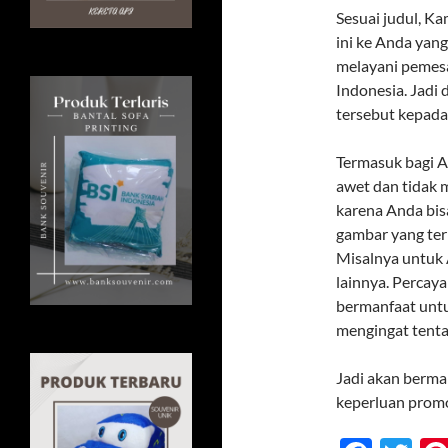
Sesuai judul, K
ini ke Anda yang
melayani pemesa
Indonesia. Jadi
tersebut kepada
Termasuk bagi A
awet dan tidak 
karena Anda bi
gambar yang ter
Misalnya untuk A
lainnya. Percay
bermanfaat untu
mengingat tent
Jadi akan berma
keperluan prom