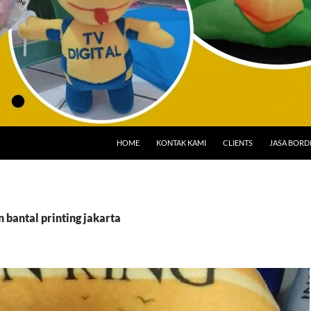
HOME
KONTAK KAMI
CLIENTS
JASA BORD
n bantal printing jakarta