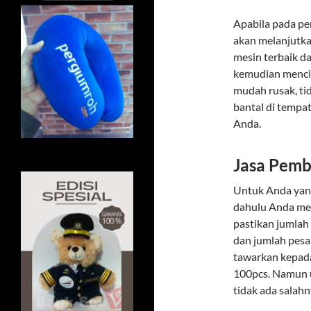
Apabila pada pe
akan melanjutka
mesin terbaik dan
kemudian menci
mudah rusak, ti
bantal di tempa
Anda.
Jasa Pemb
Untuk Anda yan
dahulu Anda mem
pastikan jumlah
dan jumlah pesa
tawarkan kepada
100pcs. Namun 
tidak ada salah