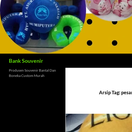
Cari
Bank Souvenir
Produsen Souvenir Bantal Dan
Boneka Custom Murah
Arsip Tag: pesa