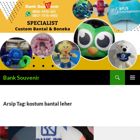
Langsung
ke
isi
Cari
Bank Souvenir
MENU
UTAMA
Arsip Tag: kostum bantal leher