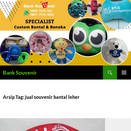
Langsung
ke
isi
Cari
Bank Souvenir
MENU
UTAMA
Arsip Tag: jual souvenir bantal leher