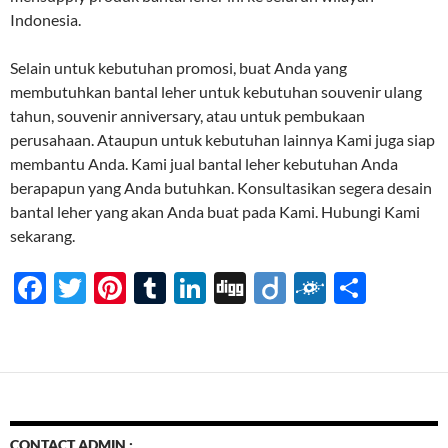
Indonesia.
Selain untuk kebutuhan promosi, buat Anda yang
membutuhkan bantal leher untuk kebutuhan souvenir ulang
tahun, souvenir anniversary, atau untuk pembukaan
perusahaan. Ataupun untuk kebutuhan lainnya Kami juga siap
membantu Anda. Kami jual bantal leher kebutuhan Anda
berapapun yang Anda butuhkan. Konsultasikan segera desain
bantal leher yang akan Anda buat pada Kami. Hubungi Kami
sekarang.
F
T
Pi
T
Li
Di
Di
F
S
ac
w
nt
u
n
gg
ig
ol
h
e
itt
er
m
k
o
k
ar
b
er
es
bl
e
d
e
o
t
r
dI
o
n
CONTACT ADMIN :