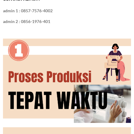
k
admin 1 : 0857-7576-4002
admin 2 : 0856-1976-401