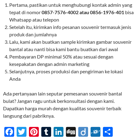
Pertama, pastikan untuk menghubungi kontak admin yang
tepat di nomor
0857-7576-4002 atau 0856-1976-401
bisa
Whatsapp atau telepon
Setelah itu, kirimkan info pesanan souvenir termasuk jenis
produk dan jumlahnya
Lalu, kami akan buatkan sample kirimkan gambar souvenir
bantal atau nanti bisa kami bantu buatkan dari awal
Pembayaran DP minimal 50% atau sesuai dengan
kesepakatan dengan admin marketing
Selanjutnya, proses produksi dan pengiriman ke lokasi
Anda
Ada pertanyaan lain seputar pemesanan souvenir bantal
bulat? Jangan ragu untuk berkonsultasi dengan kami.
Dapatkan harga murah dengan kualitas souvenir terbaik
langsung dari pabriknya.
F
T
Pi
T
Li
Di
Di
F
S