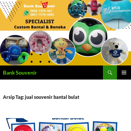
Langsung
ke
isi
Cari
Bank Souvenir
MENU
UTAMA
Arsip Tag: jual souvenir bantal bulat