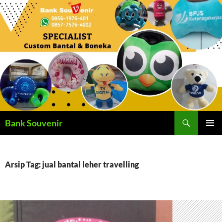
Langsung
ke
isi
Cari
Bank Souvenir
MENU
UTAMA
Arsip Tag: jual bantal leher travelling