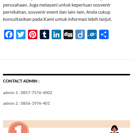
perusahaan. Juga melayani untuk keperluan souvenir
pernikahan, souvenir event dan lain-lain. Anda cukup
konsultasikan pada Kami untuk informasi lebih lanjut.
F
T
Pi
T
Li
Di
Di
F
S
ac
w
nt
u
n
gg
ig
ol
h
e
itt
er
m
k
o
k
ar
b
er
es
bl
e
d
e
o
t
r
dI
o
n
CONTACT ADMIN :
k
admin 1 : 0857-7576-4002
admin 2 : 0856-1976-401