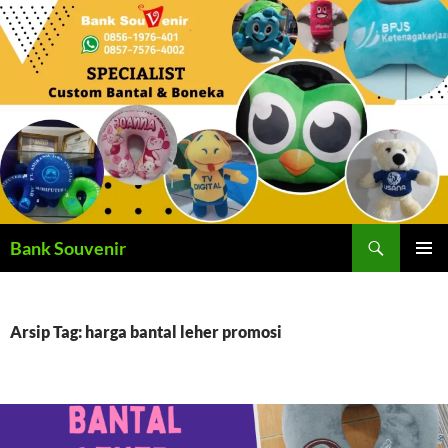
Langsung
ke
isi
Cari
Bank Souvenir
MENU
UTAMA
Arsip Tag: harga bantal leher promosi