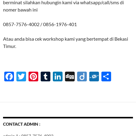
berminat silahkan hubungin kami via whatsapp/call/sms di
nomer bawah ini
0857-7576-4002 / 0856-1976-401
Atau anda bisa cek workshop kami yang bertempat di Bekasi
Timur.
F
T
Pi
T
Li
Di
Di
F
S
ac
w
nt
u
n
gg
ig
ol
h
e
itt
er
m
k
o
k
ar
b
er
es
bl
e
d
e
o
t
r
dI
o
n
CONTACT ADMIN :
k
admin 1 : 0857-7576-4002