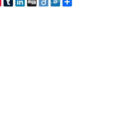
Pi
T
Li
Di
Di
F
S
nt
u
n
gg
ig
ol
h
er
m
k
o
k
ar
es
bl
e
d
e
t
r
dI
n