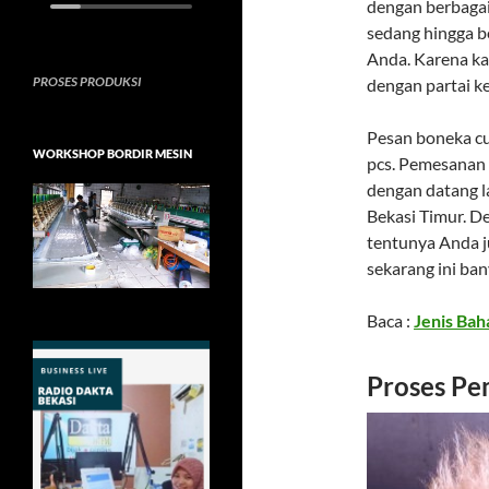
dengan berbagai 
sedang hingga b
Anda. Karena k
PROSES PRODUKSI
dengan partai ke
Pesan boneka c
WORKSHOP BORDIR MESIN
pcs. Pemesanan t
dengan datang l
Bekasi Timur. D
tentunya Anda j
sekarang ini ban
Baca :
Jenis Ba
Proses P