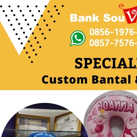
Langsung
ke
isi