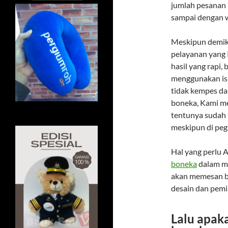
jumlah pesanan 
sampai dengan w
Meskipun demiki
pelayanan yang
hasil yang rapi,
menggunakan isi
tidak kempes da
boneka, Kami m
tentunya sudah 
meskipun di pega
Hal yang perlu 
boneka
dalam m
akan memesan b
desain dan pemi
Lalu apak