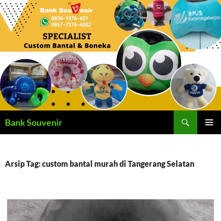
Langsung
ke
isi
Cari
Bank Souvenir
MENU
UTAMA
Arsip Tag: custom bantal murah di Tangerang Selatan