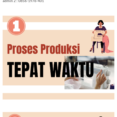
admin 2 : 0856-1976-401