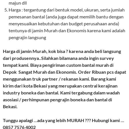
majun dll
Harga : tergantung dari bentuk model, ukuran, serta jumlah
pemesanan bantal (anda juga dapat memilih bantu dengan
menyesuaikan kebutuhan dan budget perusahaan anda)
tentunya di jamin Murah dan Ekonomis karena kami adalah
pengrajin langsung
Harga di jamin Murah, kok bisa ? karena anda beli langsung
dari produsennya..Silahkan bilamana anda ingin survey
tempat kami. Biaya pengiriman custom bantal murah di
Depok Sangat Murah dan Ekonomis. Order Ribuan pcs dapat
menggunakan truk partner / rekanan kami. Barang kami
kirim dari kota Bekasi yang merupakan central kerajinan
industry boneka dan bantal. Kami tergabung dalam wadah
asosiasi / perhimpunan pengrajin boneka dan bantal di
Bekasi.
Tunggu apalagi …ada yang lebih MURAH ??? Hubungi kami …
0857 7576 4002