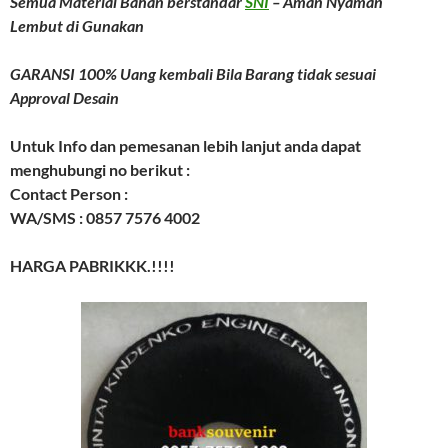
Semua Material Bahan berstandar
SNI
– Aman Nyaman
Lembut di Gunakan
GARANSI 100% Uang kembali Bila Barang tidak sesuai
Approval Desain
Untuk Info dan pemesanan lebih lanjut anda dapat
menghubungi no berikut :
Contact Person :
WA/SMS : 0857 7576 4002
HARGA PABRIKKK.!!!!