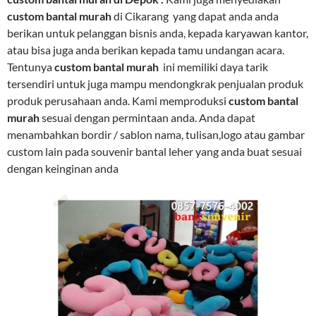
custom bantal murah
di Cikarang yang dapat anda anda
berikan untuk pelanggan bisnis anda, kepada karyawan kantor,
atau bisa juga anda berikan kepada tamu undangan acara.
Tentunya
custom bantal murah
ini memiliki daya tarik
tersendiri untuk juga mampu mendongkrak penjualan produk
produk perusahaan anda. Kami memproduksi
custom bantal
murah
sesuai dengan permintaan anda. Anda dapat
menambahkan bordir / sablon nama, tulisan,logo atau gambar
custom lain pada souvenir bantal leher yang anda buat sesuai
dengan keinginan anda