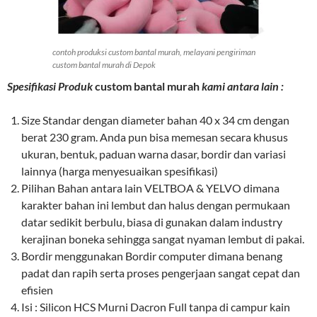
contoh produksi custom bantal murah, melayani pengiriman
custom bantal murah di Depok
Spesifikasi Produk
custom bantal murah
kami antara lain :
Size Standar dengan diameter bahan 40 x 34 cm dengan
berat 230 gram. Anda pun bisa memesan secara khusus
ukuran, bentuk, paduan warna dasar, bordir dan variasi
lainnya (harga menyesuaikan spesifikasi)
Pilihan Bahan antara lain VELTBOA & YELVO dimana
karakter bahan ini lembut dan halus dengan permukaan
datar sedikit berbulu, biasa di gunakan dalam industry
kerajinan boneka sehingga sangat nyaman lembut di pakai.
Bordir menggunakan Bordir computer dimana benang
padat dan rapih serta proses pengerjaan sangat cepat dan
efisien
Isi : Silicon HCS Murni Dacron Full tanpa di campur kain