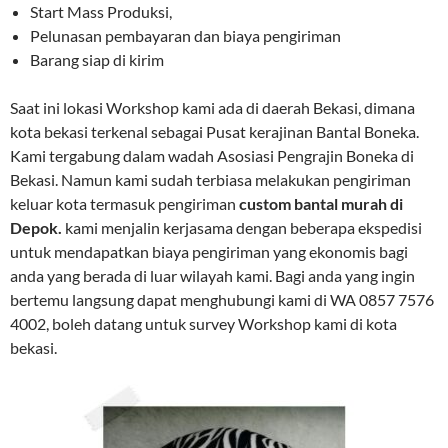
Start Mass Produksi,
Pelunasan pembayaran dan biaya pengiriman
Barang siap di kirim
Saat ini lokasi Workshop kami ada di daerah Bekasi, dimana
kota bekasi terkenal sebagai Pusat kerajinan Bantal Boneka.
Kami tergabung dalam wadah Asosiasi Pengrajin Boneka di
Bekasi. Namun kami sudah terbiasa melakukan pengiriman
keluar kota termasuk pengiriman
custom bantal murah di
Depok.
kami menjalin kerjasama dengan beberapa ekspedisi
untuk mendapatkan biaya pengiriman yang ekonomis bagi
anda yang berada di luar wilayah kami. Bagi anda yang ingin
bertemu langsung dapat menghubungi kami di WA 0857 7576
4002, boleh datang untuk survey Workshop kami di kota
bekasi.