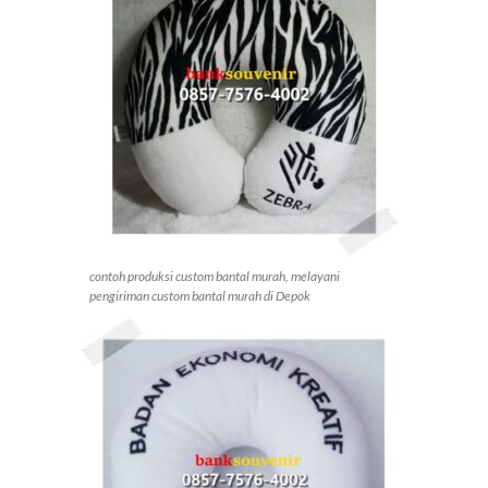
contoh produksi custom bantal murah, melayani
pengiriman custom bantal murah di Depok