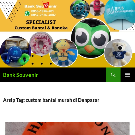
Langsung
ke
isi
Cari
Bank Souvenir
MENU
UTAMA
Arsip Tag: custom bantal murah di Denpasar