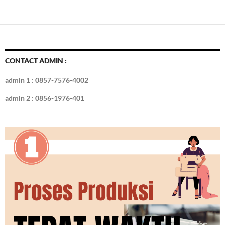
e
itt
er
m
k
o
k
ar
b
er
es
bl
e
d
e
o
t
r
dI
o
n
CONTACT ADMIN :
k
admin 1 : 0857-7576-4002
admin 2 : 0856-1976-401