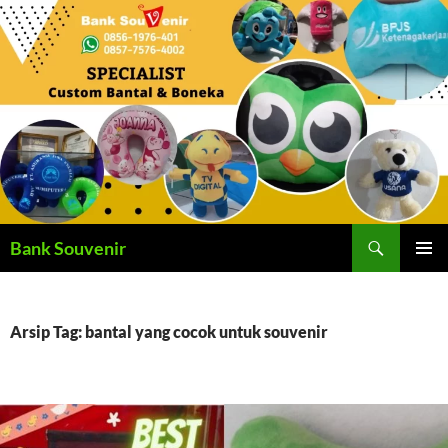
Langsung
ke
isi
Cari
Bank Souvenir
MENU
UTAMA
Arsip Tag: bantal yang cocok untuk souvenir