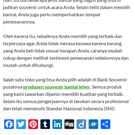
jadikan souvenir untuk acara Anda. Selain teliti dalam memilih
bantal, Anda juga perlu memperhatikan tempat
pemesanannya.
Oleh karena itu, sebaiknya Anda memilih yang terbaik dan
terpercaya agar Anda tidak merasa kecewa karena barang
yang Anda beli tidak sesuai harapan Anda, caranya mudah
cukup dengan melihat testimoni pemesanan sebelumnya dan
mudah untuk dihubungi.
Salah satu toko yang bisa Anda pilih adalah di Bank Souvenir
pusatnya
produsen souvenir bantal leher
.
Semua produk
yang kami tawarkan dijamin memiliki kualitas yang terbaik.
Selain itu semua pengerjaannya di lakukan secara profesional
dan telah memenuhi Standar Nasional Indonesia (SNI).
F
T
Pi
T
Li
Di
Di
F
S
ac
w
nt
u
n
gg
ig
ol
h