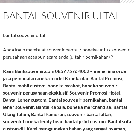
BANTAL SOUVENIR ULTAH
bantal souvenir ultah
Anda ingin membuat souvenir bantal / boneka untuk souvenir
perusahaan ataupun acara anda (ultah / pernikahan) ?
Kami Banksouvenir.com 0857 7576 4002 – menerima order
jasa pembuatan aneka model Boneka dan Bantal Promosi,
Bantal mobil custom, boneka maskot, boneka souvenir,
souvenir perusahaan eksklusif, Souvenir Promosi Hotel,
Bantal Leher custom, Bantal souvenir pernikahan, bantal
leher souvenir, Bantal Kepala, boneka merchandise, Bantal
Ulang Tahun, Bantal Pameran, souvenir bantal ultah,
souvenir boneka teddy bear, bantal print custom, Bantal sofa
custom dll. Kami menggunakan bahan yang sangat nyaman,