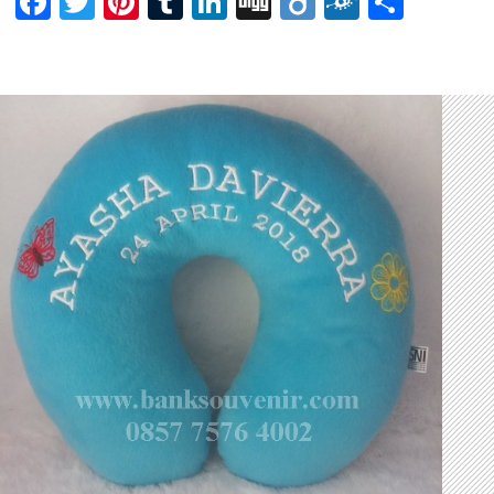
F
T
Pi
T
Li
Di
Di
F
S
ac
w
nt
u
n
gg
ig
ol
h
e
itt
er
m
k
o
k
ar
b
er
es
bl
e
d
e
o
t
r
dI
o
n
k