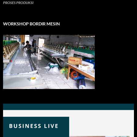
PROSES PRODUKSI
WORKSHOP BORDIR MESIN