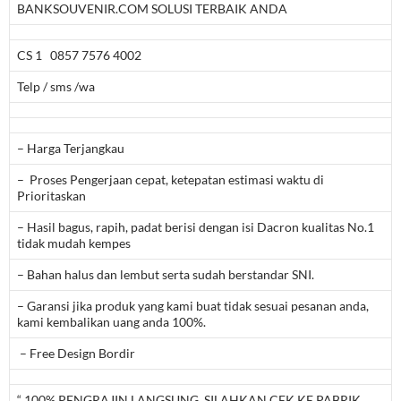
BANKSOUVENIR.COM SOLUSI TERBAIK ANDA
CS 1 0857 7576 4002
Telp / sms /wa
– Harga Terjangkau
– Proses Pengerjaan cepat, ketepatan estimasi waktu di
Prioritaskan
– Hasil bagus, rapih, padat berisi dengan isi Dacron kualitas No.1
tidak mudah kempes
– Bahan halus dan lembut serta sudah berstandar SNI.
– Garansi jika produk yang kami buat tidak sesuai pesanan anda,
kami kembalikan uang anda 100%.
– Free Design Bordir
“ 100% PENGRAJIN LANGSUNG, SILAHKAN CEK KE PABRIK