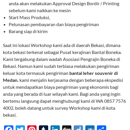
anda akan melakukan Approval Design Bordir / Printing
sebelum kami naikkan ke mesin
Start Mass Produksi,
Pelunasan pembayaran dan biaya pengiriman
Barang siap di kirim
Saat ini lokasi Workshop kami ada di daerah Bekasi, dimana
kota bekasi terkenal sebagai Pusat kerajinan Bantal Boneka.
Kami tergabung dalam wadah Asosiasi Pengrajin Boneka di
Bekasi. Namun kami sudah terbiasa melakukan pengiriman
keluar kota termasuk pengiriman
bantal leher souvenir di
Medan.
kami menjalin kerjasama dengan beberapa ekspedisi
untuk mendapatkan biaya pengiriman yang ekonomis bagi
anda yang berada di luar wilayah kami. Bagi anda yang ingin
bertemu langsung dapat menghubungi kami di WA 0857 7576
4002, boleh datang untuk survey Workshop kami di kota
bekasi.
F
T
Pi
T
Li
Di
Di
F
S