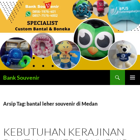
Langsung
ke
isi
Cari
Bank Souvenir
MENU
UTAMA
Arsip Tag: bantal leher souvenir di Medan
KEBUTUHAN KERAJINAN