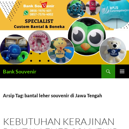
Langsung
ke
isi
Cari
Bank Souvenir
MENU
UTAMA
Arsip Tag: bantal leher souvenir di Jawa Tengah
KEBUTUHAN KERAJINAN