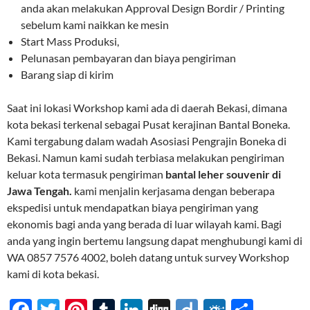
anda akan melakukan Approval Design Bordir / Printing
sebelum kami naikkan ke mesin
Start Mass Produksi,
Pelunasan pembayaran dan biaya pengiriman
Barang siap di kirim
Saat ini lokasi Workshop kami ada di daerah Bekasi, dimana
kota bekasi terkenal sebagai Pusat kerajinan Bantal Boneka.
Kami tergabung dalam wadah Asosiasi Pengrajin Boneka di
Bekasi. Namun kami sudah terbiasa melakukan pengiriman
keluar kota termasuk pengiriman
bantal leher souvenir di
Jawa Tengah.
kami menjalin kerjasama dengan beberapa
ekspedisi untuk mendapatkan biaya pengiriman yang
ekonomis bagi anda yang berada di luar wilayah kami. Bagi
anda yang ingin bertemu langsung dapat menghubungi kami di
WA 0857 7576 4002, boleh datang untuk survey Workshop
kami di kota bekasi.
F
T
Pi
T
Li
Di
Di
F
S