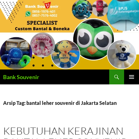
Langsung
ke
isi
Cari
Bank Souvenir
MENU
UTAMA
Arsip Tag: bantal leher souvenir di Jakarta Selatan
KEBUTUHAN KERAJINAN