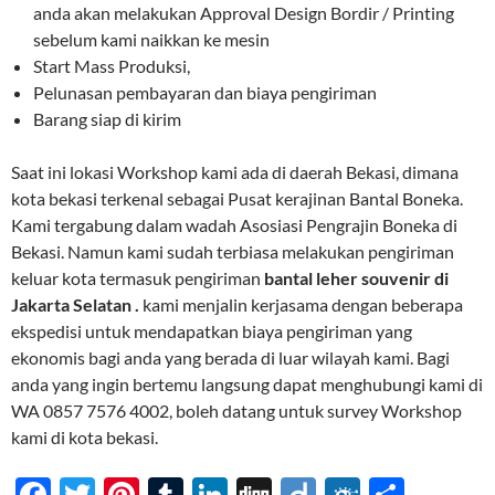
anda akan melakukan Approval Design Bordir / Printing
sebelum kami naikkan ke mesin
Start Mass Produksi,
Pelunasan pembayaran dan biaya pengiriman
Barang siap di kirim
Saat ini lokasi Workshop kami ada di daerah Bekasi, dimana
kota bekasi terkenal sebagai Pusat kerajinan Bantal Boneka.
Kami tergabung dalam wadah Asosiasi Pengrajin Boneka di
Bekasi. Namun kami sudah terbiasa melakukan pengiriman
keluar kota termasuk pengiriman
bantal leher souvenir di
Jakarta Selatan .
kami menjalin kerjasama dengan beberapa
ekspedisi untuk mendapatkan biaya pengiriman yang
ekonomis bagi anda yang berada di luar wilayah kami. Bagi
anda yang ingin bertemu langsung dapat menghubungi kami di
WA 0857 7576 4002, boleh datang untuk survey Workshop
kami di kota bekasi.
F
T
Pi
T
Li
Di
Di
F
S