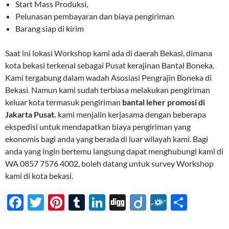
Start Mass Produksi,
Pelunasan pembayaran dan biaya pengiriman
Barang siap di kirim
Saat ini lokasi Workshop kami ada di daerah Bekasi, dimana
kota bekasi terkenal sebagai Pusat kerajinan Bantal Boneka.
Kami tergabung dalam wadah Asosiasi Pengrajin Boneka di
Bekasi. Namun kami sudah terbiasa melakukan pengiriman
keluar kota termasuk pengiriman
bantal leher promosi di
Jakarta Pusat.
kami menjalin kerjasama dengan beberapa
ekspedisi untuk mendapatkan biaya pengiriman yang
ekonomis bagi anda yang berada di luar wilayah kami. Bagi
anda yang ingin bertemu langsung dapat menghubungi kami di
WA 0857 7576 4002, boleh datang untuk survey Workshop
kami di kota bekasi.
F
T
Pi
T
Li
Di
Di
F
S
ac
w
nt
u
n
gg
ig
ol
h