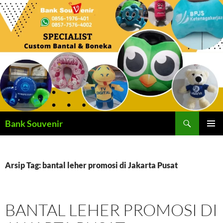
Langsung
ke
isi
Cari
Bank Souvenir
MENU
UTAMA
Arsip Tag: bantal leher promosi di Jakarta Pusat
BANTAL LEHER PROMOSI DI