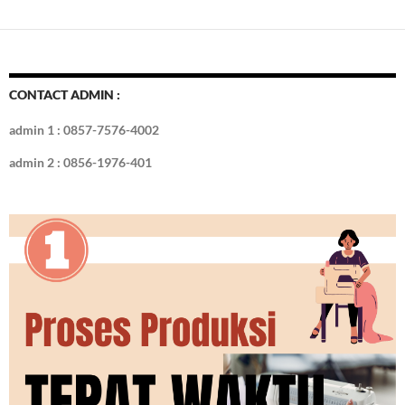
e
itt
er
m
k
o
k
ar
b
er
es
bl
e
d
e
o
t
r
dI
o
n
CONTACT ADMIN :
k
admin 1 : 0857-7576-4002
admin 2 : 0856-1976-401