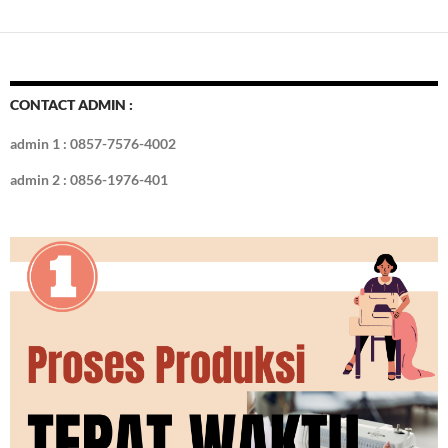
e
itt
er
m
k
o
k
ar
b
er
es
bl
e
d
e
o
t
r
dI
o
n
CONTACT ADMIN :
k
admin 1 : 0857-7576-4002
admin 2 : 0856-1976-401