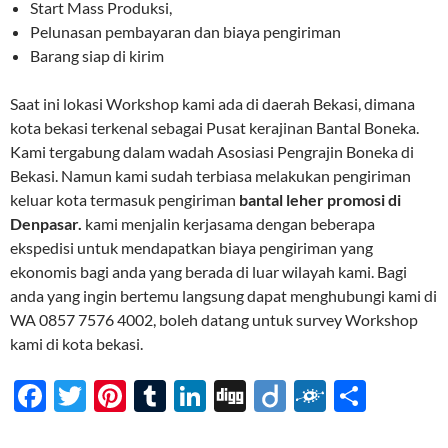
Start Mass Produksi,
Pelunasan pembayaran dan biaya pengiriman
Barang siap di kirim
Saat ini lokasi Workshop kami ada di daerah Bekasi, dimana
kota bekasi terkenal sebagai Pusat kerajinan Bantal Boneka.
Kami tergabung dalam wadah Asosiasi Pengrajin Boneka di
Bekasi. Namun kami sudah terbiasa melakukan pengiriman
keluar kota termasuk pengiriman
bantal leher promosi di
Denpasar.
kami menjalin kerjasama dengan beberapa
ekspedisi untuk mendapatkan biaya pengiriman yang
ekonomis bagi anda yang berada di luar wilayah kami. Bagi
anda yang ingin bertemu langsung dapat menghubungi kami di
WA 0857 7576 4002, boleh datang untuk survey Workshop
kami di kota bekasi.
F
T
Pi
T
Li
Di
Di
F
S
ac
w
nt
u
n
gg
ig
ol
h