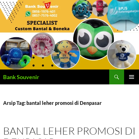
Langsung
ke
isi
Cari
Bank Souvenir
MENU
UTAMA
Arsip Tag: bantal leher promosi di Denpasar
BANTAL LEHER PROMOSI DI