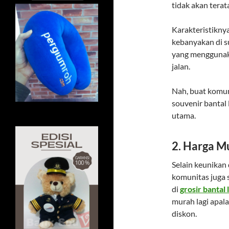
tidak akan tera
Karakteristikny
kebanyakan di su
yang menggunaka
jalan.
Nah, buat komun
souvenir bantal 
utama.
2. Harga M
Selain keunikan 
komunitas juga 
di
grosir bantal
murah lagi apal
diskon.