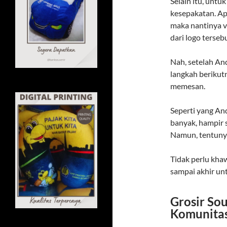
Selain itu, untu
kesepakatan. Ap
maka nantinya va
dari logo terse
Nah, setelah And
langkah berikut
memesan.
Seperti yang And
banyak, hampir 
Namun, tentuny
Tidak perlu kha
sampai akhir un
Grosir So
Komunita