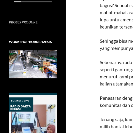
bagus? Sebuah s
mahal-mahal asa
lupa untuk men
PROSES PRODUKSI
keunikan tersen
Sehingga bisa m
WORKSHOP BORDIR MESIN
yang mempunyai 
Sebenarnya ada 
seperti gantung
menurut kami pr
kalian utamakan
Penasaran denga
komunitas dan o
Tenang saja, kam
milih bantal leh