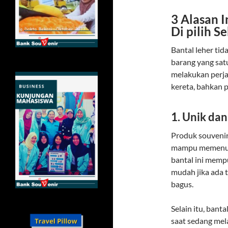
3 Alasan 
Di pilih S
Bantal leher ti
barang yang satu
melakukan perja
kereta, bahkan p
1. Unik dan
Produk souvenir
mampu memenuhi 
bantal ini memp
mudah jika ada t
bagus.
Selain itu, bant
saat sedang mela