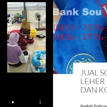
JUAL 
LEHER
DAN K
Apakah Anda sud