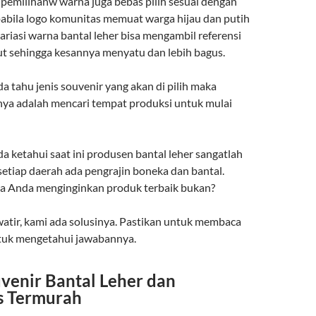
k pemilihanw warna juga bebas pilih sesuai dengan
abila logo komunitas memuat warga hijau dan putih
riasi warna bantal leher bisa mengambil referensi
but sehingga kesannya menyatu dan lebih bagus.
a tahu jenis souvenir yang akan di pilih maka
nya adalah mencari tempat produksi untuk mulai
a ketahui saat ini produsen bantal leher sangatlah
setiap daerah ada pengrajin boneka dan bantal.
a Anda menginginkan produk terbaik bukan?
watir, kami ada solusinya. Pastikan untuk membaca
tuk mengetahui jawabannya.
uvenir Bantal Leher dan
s Termurah