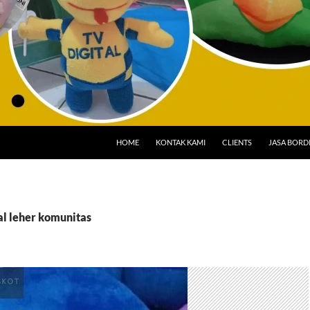
HOME
KONTAK KAMI
CLIENTS
JASA BORD
al leher komunitas