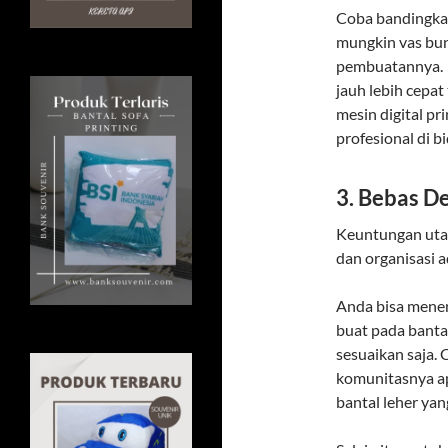
Coba bandingkan
mungkin vas bun
pembuatannya. T
jauh lebih cepa
mesin digital p
profesional di b
3. Bebas D
Keuntungan utam
dan organisasi 
Anda bisa menent
buat pada bantal 
sesuaikan saja. 
komunitasnya ap
bantal leher yan