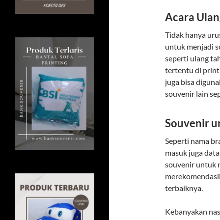
Acara Ulan
Tidak hanya urus
untuk menjadi s
seperti ulang ta
tertentu di prin
juga bisa diguna
souvenir lain se
Souvenir u
Seperti nama br
masuk juga dat
souvenir untuk 
merekomendasika
terbaiknya.
Kebanyakan nasa