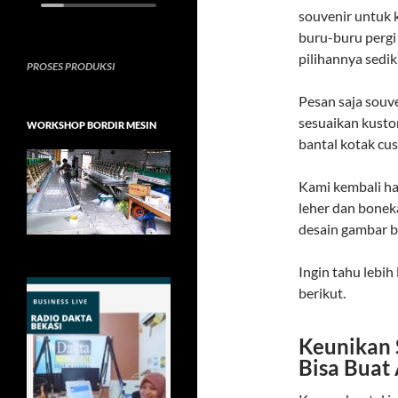
souvenir untuk 
buru-buru pergi
pilihannya sedik
PROSES PRODUKSI
Pesan saja souv
sesuaikan kusto
WORKSHOP BORDIR MESIN
bantal kotak cu
Kami kembali ha
leher dan boneka
desain gambar b
Ingin tahu lebih
berikut.
Keunikan 
Bisa Buat 