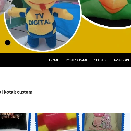
HOME
KONTAK KAMI
CLIENTS
JASA BORD
al kotak custom