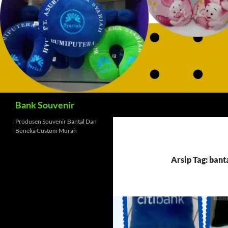
Cari
Bank Souvenir
Produsen Souvenir Bantal Dan
Boneka Custom Murah
Arsip Tag: bant